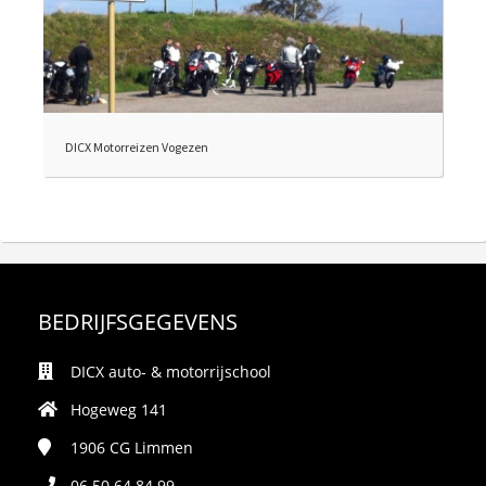
DICX Motorreizen Vogezen
BEDRIJFSGEGEVENS
DICX auto- & motorrijschool
Hogeweg 141
1906 CG
Limmen
06 50 64 84 99